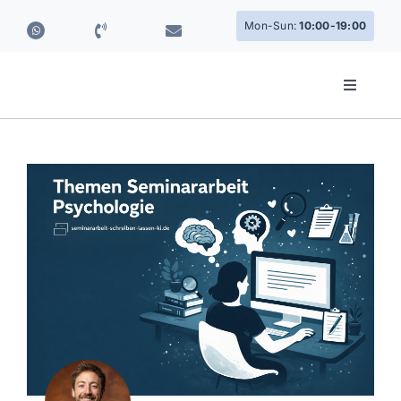
Skip
Mon-Sun:
10:00-19:00
to
content
Toggle
Navigati
Cookie-Einstellungen
Impressum
Datenschutzerklärung
AGB