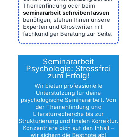
Themenfindung oder beim
seminararbeit schreiben lassen
benötigen, stehen Ihnen unsere
Experten und Ghostwriter mit
fachkundiger Beratung zur Seite.
Seminararbeit
Psychologie: Stressfrei
zum Erfolg!
Wir bieten professionelle
Unterstützung für deine
psychologische Seminararbeit. Von
der Themenfindung und
Literaturrecherche bis zur
Strukturierung und finalen Korrektur.
Konzentriere dich auf den Inhalt –
wir sichern die Bestnote ab!